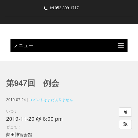
tel 052-899-1717
名古屋緑 ライオンズクラブ
メニュー
第947回 例会
2019-07-24
|
コメントはまだありません
いつ：
2019-11-20 @ 6:00 pm
どこで：
熱田神宮会館