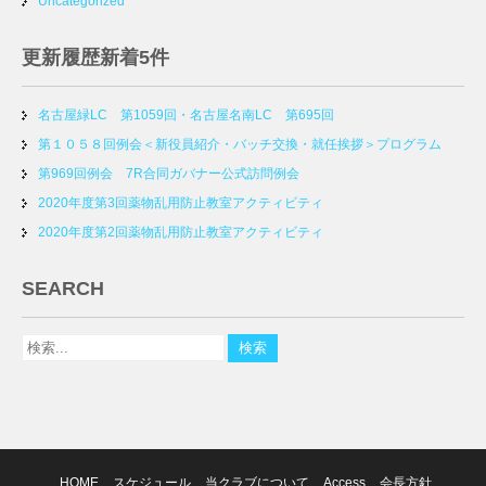
Uncategorized
更新履歴新着5件
名古屋緑LC 第1059回・名古屋名南LC 第695回
第１０５８回例会＜新役員紹介・バッチ交換・就任挨拶＞プログラム
第969回例会 7R合同ガバナー公式訪問例会
2020年度第3回薬物乱用防止教室アクティビティ
2020年度第2回薬物乱用防止教室アクティビティ
SEARCH
HOME
スケジュール
当クラブについて
Access
会長方針