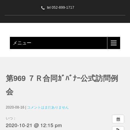
tel 052-899-1717
名古屋緑 ライオンズクラブ
メニュー
第969 ７Ｒ合同ｶﾞﾊﾞﾅｰ公式訪問例
会
2020-08-16
|
コメントはまだありません
いつ：
2020-10-21 @ 12:15 pm